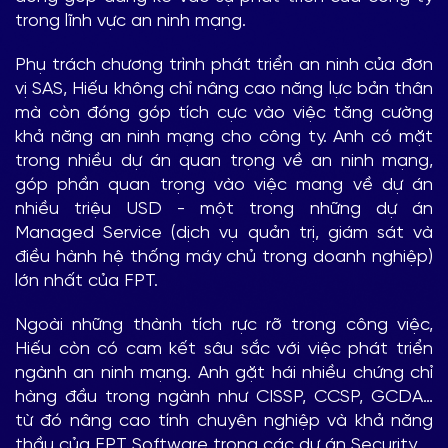
trong lĩnh vực an ninh mạng.
Phụ trách chương trình phát triển an ninh của đơn
vị SAS, Hiếu không chỉ nâng cao năng lực bản thân
mà còn đóng góp tích cực vào việc tăng cường
khả năng an ninh mạng cho công ty. Anh có mặt
trong nhiều dự án quan trọng về an ninh mạng,
góp phần quan trọng vào việc mang về dự án
nhiều triệu USD - một trong những dự án
Managed Service (dịch vụ quản trị, giám sát và
điều hành hệ thống máy chủ trong doanh nghiệp)
lớn nhất của FPT.
Ngoài những thành tích rực rỡ trong công việc,
Hiếu còn có cam kết sâu sắc với việc phát triển
ngành an ninh mạng. Anh gặt hái nhiều chứng chỉ
hàng đầu trong ngành như CISSP, CCSP, GCDA…
từ đó nâng cao tính chuyên nghiệp và khả năng
thầu của FPT Software trong các dự án Security.