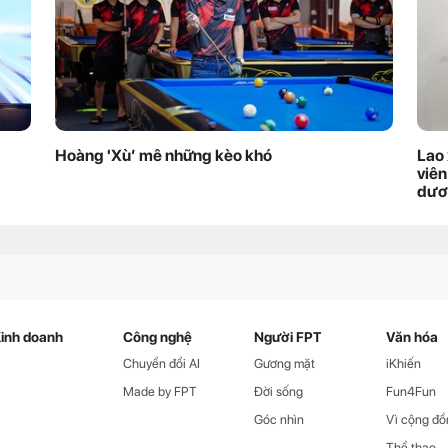
Hoàng 'Xù’ mê những kèo khó
Lao 
viên
dươ
inh doanh
Công nghệ
Người FPT
Văn hóa
Chuyển đổi AI
Gương mặt
iKhiến
Made by FPT
Đời sống
Fun4Fun
Góc nhìn
Vì cộng đồ
Thể thao