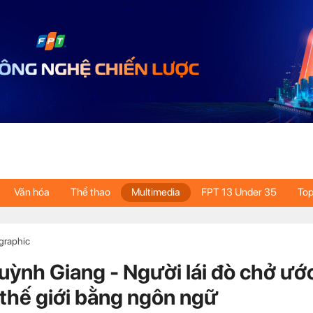
Văn hóa
Thể thao
Multimedia
FPT 13 Under 35
Top
ographic
ỳnh Giang - Người lái đò chở ướ
 thế giới bằng ngôn ngữ