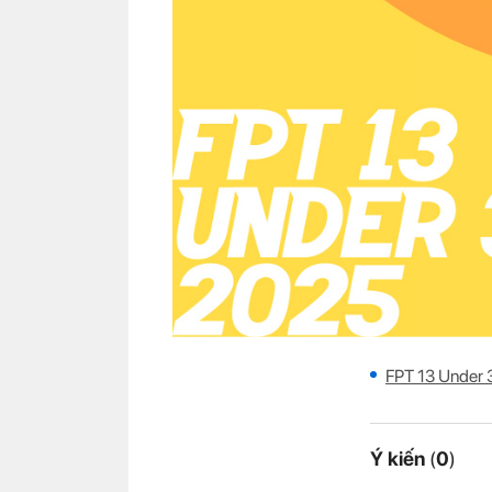
FPT 13 Under 3
Ý kiến
(
0
)