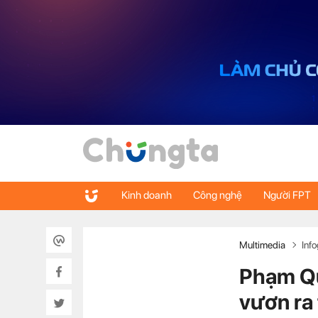
Kinh doanh
Công nghệ
Người FPT
Multimedia
Inf
Phạm Qu
vươn ra