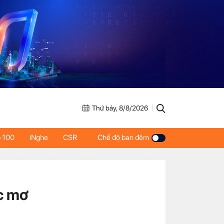
Thứ bảy, 8/8/2026
 100
iNghe
CSR
Chế độ ban đêm
c mơ