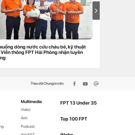
xuống dòng nước cứu cháu bé, kỹ thuật
Top 13 FPT Und
 Viễn thông FPT Hải Phòng nhận tuyên
ng
Theo dõi Chungta trên:
Multimedia
FPT 13 Under 35
Video
Ảnh
Top 100 FPT
ng
Podcast
iNghe
WikiFPT